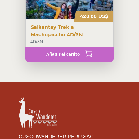
420.00 US$
Salkantay Trek a
Machupicchu 4D/3N
4D/3N
Añadir al carrito
CUSCOWANDERER PERU SAC